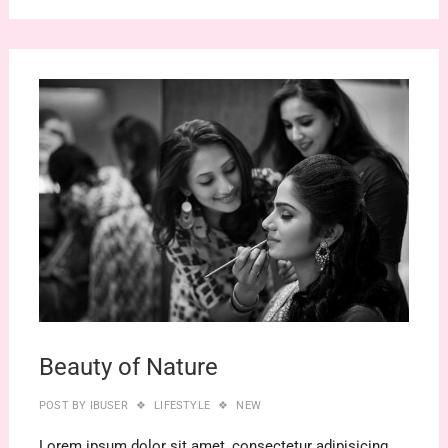
2019
年3
月22
日
Beauty of Nature
POST BY
IBUSER
LIFESTYLE
NEW
Lorem ipsum dolor sit amet, consectetur adipisicing