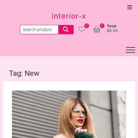
Skip
Top
to
interior-x
Men
content
0
0
Total
Search
$0.00
for:
Tag:
New
2019
年3
月22
日